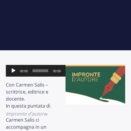
Audio
00:00
00:00
Player
Con Carmen Salis –
scrittrice, editrice e
docente.
In questa puntata di
,
Impronte d’autore
Carmen Salis ci
accompagna in un