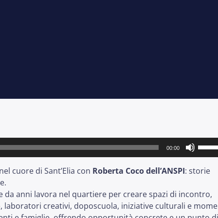
Usa
00:00
i
tasti
nel cuore di Sant’Elia con
Roberta Coco dell’ANSPI
: storie
frecci
e.
su/gi
e da anni lavora nel quartiere per creare spazi di incontro,
per
, laboratori creativi, doposcuola, iniziative culturali e mome
aume
enti e famiglie, offrendo opportunità concrete e un punto d