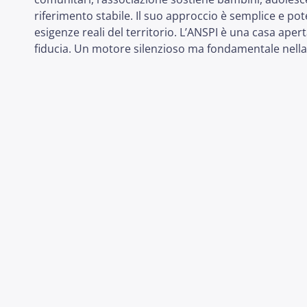
riferimento stabile. Il suo approccio è semplice e po
esigenze reali del territorio. L’ANSPI è una casa ape
fiducia. Un motore silenzioso ma fondamentale nella v
PRECEDENTE
TrasformAzioni. Storie dal Lazzaretto – Metropolis Gold – Davide Si