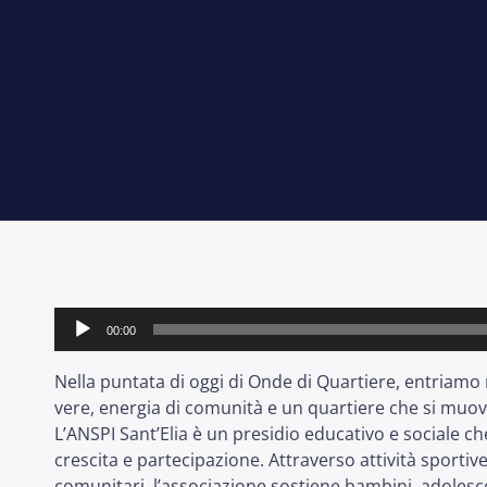
Audio
00:00
Player
Nella puntata di oggi di Onde di Quartiere, entriamo 
vere, energia di comunità e un quartiere che si muov
L’ANSPI Sant’Elia è un presidio educativo e sociale ch
crescita e partecipazione. Attraverso attività sportive
comunitari, l’associazione sostiene bambini, adolesc