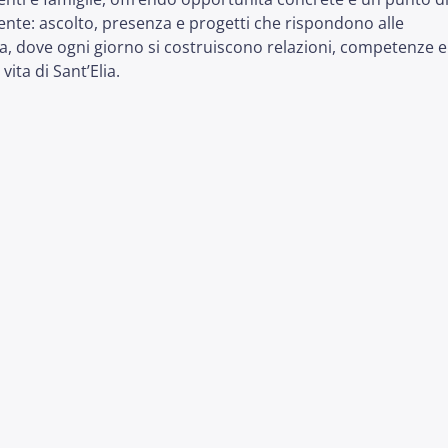
o
tente: ascolto, presenza e progetti che rispondono alle
dimin
rta, dove ogni giorno si costruiscono relazioni, competenze e
il
ita di Sant’Elia.
volum
onis
O