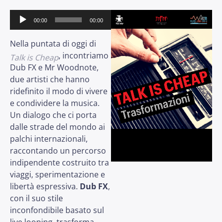
Audio
00:00
00:00
Player
Nella puntata di oggi di
, incontriamo
Talk is Cheap
Dub FX e Mr Woodnote,
due artisti che hanno
ridefinito il modo di vivere
e condividere la musica.
Un dialogo che ci porta
dalle strade del mondo ai
palchi internazionali,
raccontando un percorso
indipendente costruito tra
viaggi, sperimentazione e
libertà espressiva.
Dub FX
,
con il suo stile
inconfondibile basato sul