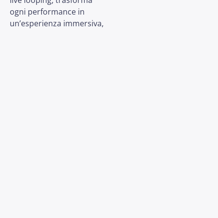
live looping, trasforma
ogni performance in
un’esperienza immersiva,
mentre
Mr Woodnote
arricchisce il suono con il
suo sax potente ed
evocativo, diventando
parte integrante di un
progetto musicale unico.
Tra elettronica, dub, jazz e
improvvisazione, la loro
collaborazione dà vita a un
linguaggio sonoro
originale e coinvolgente.
Una puntata che racconta
la forza
dell’autoproduzione,
dell’incontro e della
musica come esperienza