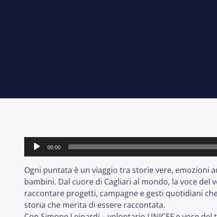
Audio
00:00
Player
Ogni puntata è un viaggio tra storie vere, emozioni a
bambini. Dal cuore di Cagliari al mondo, la voce del 
raccontare progetti, campagne e gesti quotidiani che 
storia che merita di essere raccontata.
Con Simone Leinardi – volontario UNICEF e voce del t