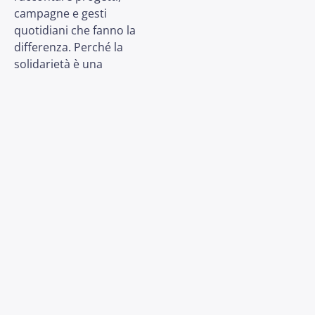
campagne e gesti
quotidiani che fanno la
differenza. Perché la
solidarietà è una
storia che merita di essere
raccontata.
Con Simone Leinardi –
volontario UNICEF e voce
del territorio
PRECEDENTE
SUCCESSIVO
Impronte d’autore p.6 – Matteo Melis
Unicef Cagliari si racconta ep.6