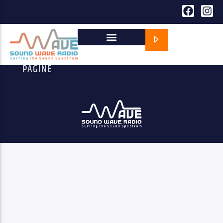
SPIACENTI, NON C’È NULLA QUI
PAGINE