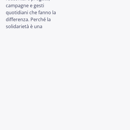
campagne e gesti
quotidiani che fanno la
differenza. Perché la
solidarietà è una
storia che merita di essere
raccontata.
Con Simone Leinardi –
volontario UNICEF e voce
del territorio
PRECEDENTE
SUCCESSIVO
Unicef Cagliari si racconta ep.7
Impronte d’autore p.7 – Maria Grazia Ligis